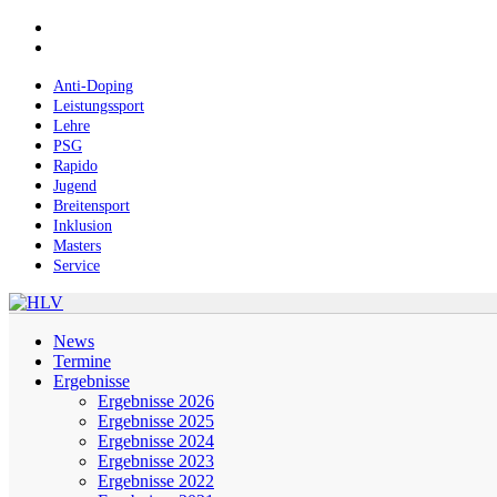
Skip
facebook
to
instagram
main
content
Anti-Doping
Leistungssport
Lehre
PSG
Rapido
Jugend
Breitensport
Inklusion
Masters
Service
Menu
News
Termine
Ergebnisse
Ergebnisse 2026
Ergebnisse 2025
Ergebnisse 2024
Ergebnisse 2023
Ergebnisse 2022