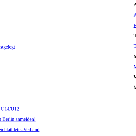
A
A
E
T
T
tgelegt
M
M
W
M
s U14/U12
n Berlin anmelden!
chtathletik-Verband