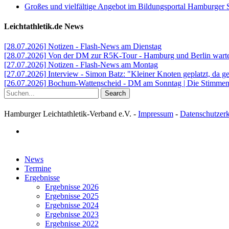
Großes und vielfältige Angebot im Bildungsportal Hamburger 
Leichtathletik.de News
[28.07.2026] Notizen - Flash-News am Dienstag
[28.07.2026] Von der DM zur R5K-Tour - Hamburg und Berlin warten
[27.07.2026] Notizen - Flash-News am Montag
[27.07.2026] Interview - Simon Batz: "Kleiner Knoten geplatzt, da g
[26.07.2026] Bochum-Wattenscheid - DM am Sonntag | Die Stimmen d
Search
Hamburger Leichtathletik-Verband e.V. -
Impressum
-
Datenschutzer
facebook
Close
News
Menu
Termine
Ergebnisse
Ergebnisse 2026
Ergebnisse 2025
Ergebnisse 2024
Ergebnisse 2023
Ergebnisse 2022