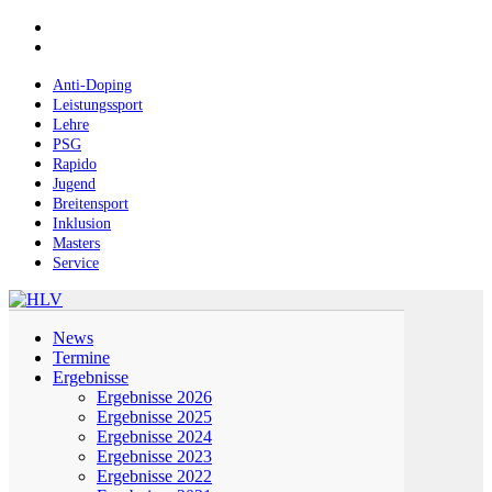
Skip
facebook
to
instagram
main
content
Anti-Doping
Leistungssport
Lehre
PSG
Rapido
Jugend
Breitensport
Inklusion
Masters
Service
Menu
News
Termine
Ergebnisse
Ergebnisse 2026
Ergebnisse 2025
Ergebnisse 2024
Ergebnisse 2023
Ergebnisse 2022