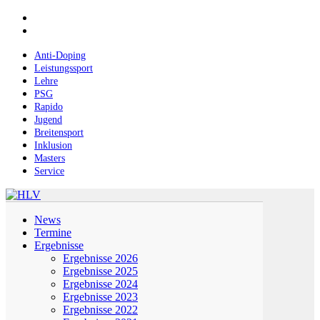
Skip
facebook
to
instagram
main
content
Anti-Doping
Leistungssport
Lehre
PSG
Rapido
Jugend
Breitensport
Inklusion
Masters
Service
Menu
News
Termine
Ergebnisse
Ergebnisse 2026
Ergebnisse 2025
Ergebnisse 2024
Ergebnisse 2023
Ergebnisse 2022