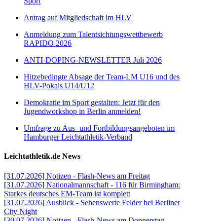
Sport
Antrag auf Mitgliedschaft im HLV
Anmeldung zum Talentsichtungswettbewerb
RAPIDO 2026
ANTI-DOPING-NEWSLETTER Juli 2026
Hitzebedingte Absage der Team-LM U16 und des
HLV-Pokals U14/U12
Demokratie im Sport gestalten: Jetzt für den
Jugendworkshop in Berlin anmelden!
Umfrage zu Aus- und Fortbildungsangeboten im
Hamburger Leichtathletik-Verband
Leichtathletik.de News
[31.07.2026] Notizen - Flash-News am Freitag
[31.07.2026] Nationalmannschaft - 116 für Birmingham:
Starkes deutsches EM-Team ist komplett
[31.07.2026] Ausblick - Sehenswerte Felder bei Berliner
City Night
[30.07.2026] Notizen - Flash-News am Donnerstag