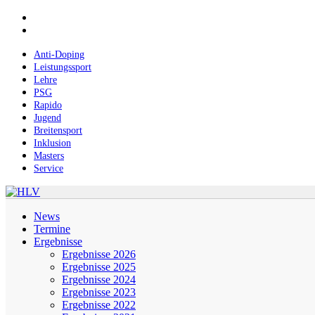
Skip
facebook
to
instagram
main
content
Anti-Doping
Leistungssport
Lehre
PSG
Rapido
Jugend
Breitensport
Inklusion
Masters
Service
Menu
News
Termine
Ergebnisse
Ergebnisse 2026
Ergebnisse 2025
Ergebnisse 2024
Ergebnisse 2023
Ergebnisse 2022