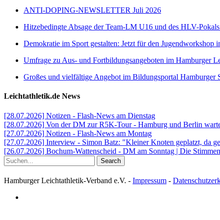
ANTI-DOPING-NEWSLETTER Juli 2026
Hitzebedingte Absage der Team-LM U16 und des HLV-Pokal
Demokratie im Sport gestalten: Jetzt für den Jugendworkshop i
Umfrage zu Aus- und Fortbildungsangeboten im Hamburger Lei
Großes und vielfältige Angebot im Bildungsportal Hamburger 
Leichtathletik.de News
[28.07.2026] Notizen - Flash-News am Dienstag
[28.07.2026] Von der DM zur R5K-Tour - Hamburg und Berlin warten
[27.07.2026] Notizen - Flash-News am Montag
[27.07.2026] Interview - Simon Batz: "Kleiner Knoten geplatzt, da g
[26.07.2026] Bochum-Wattenscheid - DM am Sonntag | Die Stimmen d
Search
Hamburger Leichtathletik-Verband e.V. -
Impressum
-
Datenschutzer
facebook