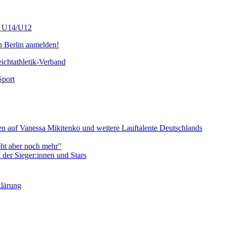
s U14/U12
n Berlin anmelden!
chtathletik-Verband
Sport
 auf Vanessa Mikitenko und weitere Lauftalente Deutschlands
eht aber noch mehr"
er Sieger:innen und Stars
klärung