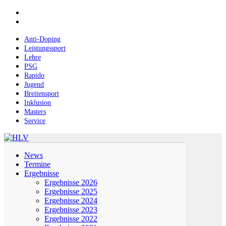
Skip
facebook
to
instagram
main
content
Anti-Doping
Leistungssport
Lehre
PSG
Rapido
Jugend
Breitensport
Inklusion
Masters
Service
Menu
News
Termine
Ergebnisse
Ergebnisse 2026
Ergebnisse 2025
Ergebnisse 2024
Ergebnisse 2023
Ergebnisse 2022