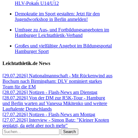
HLV-Pokals U14/U12
Demokratie im Sport gestalten: Jetzt für den
Jugendworkshop in Berlin anmelden!
Umfrage zu Aus- und Fortbildungsangeboten im
Hamburger Leichtathletik-Verband
Großes und vielfältige Angebot im Bildungsportal
Hamburger Sport
Leichtathletik.de News
[29.07.2026] Nationalmannschaft - Mit Rückenwind aus
Bochum nach Birmingham: DLV nominiert starkes
Team für die EM
[28.07.2026] Notizen - Flash-News am Dienstag
[28.07.2026] Von der DM zur R5K-Tour - Hamburg
und Berlin warten auf Vanessa Mikitenko und weitere
Lauftalente Deutschlands
[27.07.2026] Notizen - Flash-News am Montag
[27.07.2026] Interview - Simon Batz: "Kleiner Knoten
geplatzt, da geht aber noch mehr"
Search