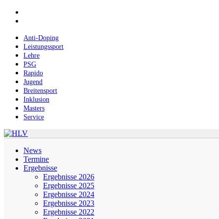
Skip
facebook
to
instagram
main
content
Anti-Doping
Leistungssport
Lehre
PSG
Rapido
Jugend
Breitensport
Inklusion
Masters
Service
Menu
News
Termine
Ergebnisse
Ergebnisse 2026
Ergebnisse 2025
Ergebnisse 2024
Ergebnisse 2023
Ergebnisse 2022