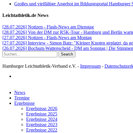
Großes und vielfältige Angebot im Bildungsportal Hamburger 
Leichtathletik.de News
[28.07.2026] Notizen - Flash-News am Dienstag
[28.07.2026] Von der DM zur R5K-Tour - Hamburg und Berlin warten
[27.07.2026] Notizen - Flash-News am Montag
[27.07.2026] Interview - Simon Batz: "Kleiner Knoten geplatzt, da g
[26.07.2026] Bochum-Wattenscheid - DM am Sonntag | Die Stimmen d
Search
Hamburger Leichtathletik-Verband e.V. -
Impressum
-
Datenschutzer
facebook
Close
News
Menu
Termine
Ergebnisse
Ergebnisse 2026
Ergebnisse 2025
Ergebnisse 2024
Ergebnisse 2023
Ergebnisse 2022