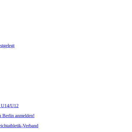
tgelegt
s U14/U12
n Berlin anmelden!
chtathletik-Verband