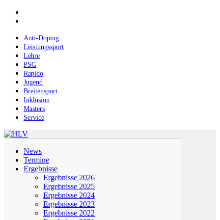
Skip
facebook
to
instagram
main
content
Anti-Doping
Leistungssport
Lehre
PSG
Rapido
Jugend
Breitensport
Inklusion
Masters
Service
Menu
News
Termine
Ergebnisse
Ergebnisse 2026
Ergebnisse 2025
Ergebnisse 2024
Ergebnisse 2023
Ergebnisse 2022