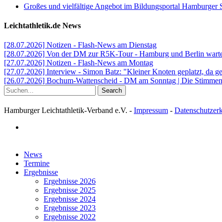
Großes und vielfältige Angebot im Bildungsportal Hamburger 
Leichtathletik.de News
[28.07.2026] Notizen - Flash-News am Dienstag
[28.07.2026] Von der DM zur R5K-Tour - Hamburg und Berlin warten
[27.07.2026] Notizen - Flash-News am Montag
[27.07.2026] Interview - Simon Batz: "Kleiner Knoten geplatzt, da g
[26.07.2026] Bochum-Wattenscheid - DM am Sonntag | Die Stimmen d
Search
Hamburger Leichtathletik-Verband e.V. -
Impressum
-
Datenschutzer
facebook
Close
News
Menu
Termine
Ergebnisse
Ergebnisse 2026
Ergebnisse 2025
Ergebnisse 2024
Ergebnisse 2023
Ergebnisse 2022