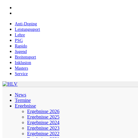
Skip
facebook
to
instagram
main
content
Anti-Doping
Leistungssport
Lehre
PSG
Rapido
Jugend
Breitensport
Inklusion
Masters
Service
Menu
News
Termine
Ergebnisse
Ergebnisse 2026
Ergebnisse 2025
Ergebnisse 2024
Ergebnisse 2023
Ergebnisse 2022