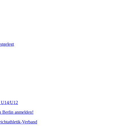
tgelegt
s U14/U12
n Berlin anmelden!
chtathletik-Verband