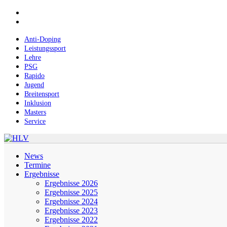
Skip
facebook
to
instagram
main
content
Anti-Doping
Leistungssport
Lehre
PSG
Rapido
Jugend
Breitensport
Inklusion
Masters
Service
Menu
News
Termine
Ergebnisse
Ergebnisse 2026
Ergebnisse 2025
Ergebnisse 2024
Ergebnisse 2023
Ergebnisse 2022