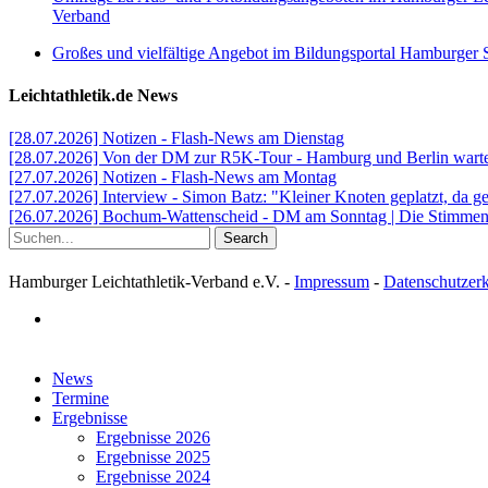
Verband
Großes und vielfältige Angebot im Bildungsportal Hamburger 
Leichtathletik.de News
[28.07.2026] Notizen - Flash-News am Dienstag
[28.07.2026] Von der DM zur R5K-Tour - Hamburg und Berlin warten
[27.07.2026] Notizen - Flash-News am Montag
[27.07.2026] Interview - Simon Batz: "Kleiner Knoten geplatzt, da g
[26.07.2026] Bochum-Wattenscheid - DM am Sonntag | Die Stimmen d
Search
Hamburger Leichtathletik-Verband e.V. -
Impressum
-
Datenschutzer
facebook
Close
News
Menu
Termine
Ergebnisse
Ergebnisse 2026
Ergebnisse 2025
Ergebnisse 2024