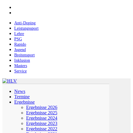
Skip
facebook
to
instagram
main
content
Anti-Doping
Leistungssport
Lehre
PSG
Rapido
Jugend
Breitensport
Inklusion
Masters
Service
Menu
News
Termine
Ergebnisse
Ergebnisse 2026
Ergebnisse 2025
Ergebnisse 2024
Ergebnisse 2023
Ergebnisse 2022