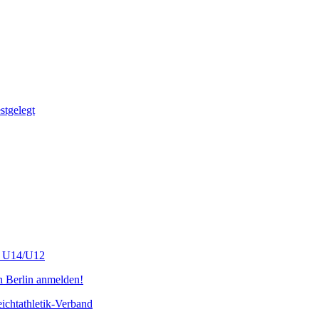
tgelegt
s U14/U12
n Berlin anmelden!
chtathletik-Verband