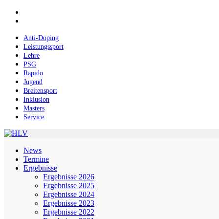
Skip
facebook
to
instagram
main
content
Anti-Doping
Leistungssport
Lehre
PSG
Rapido
Jugend
Breitensport
Inklusion
Masters
Service
Menu
News
Termine
Ergebnisse
Ergebnisse 2026
Ergebnisse 2025
Ergebnisse 2024
Ergebnisse 2023
Ergebnisse 2022