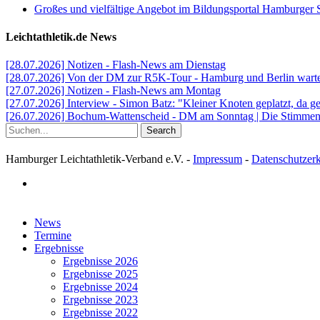
Großes und vielfältige Angebot im Bildungsportal Hamburger 
Leichtathletik.de News
[28.07.2026] Notizen - Flash-News am Dienstag
[28.07.2026] Von der DM zur R5K-Tour - Hamburg und Berlin warten
[27.07.2026] Notizen - Flash-News am Montag
[27.07.2026] Interview - Simon Batz: "Kleiner Knoten geplatzt, da g
[26.07.2026] Bochum-Wattenscheid - DM am Sonntag | Die Stimmen d
Search
Hamburger Leichtathletik-Verband e.V. -
Impressum
-
Datenschutzer
facebook
Close
News
Menu
Termine
Ergebnisse
Ergebnisse 2026
Ergebnisse 2025
Ergebnisse 2024
Ergebnisse 2023
Ergebnisse 2022