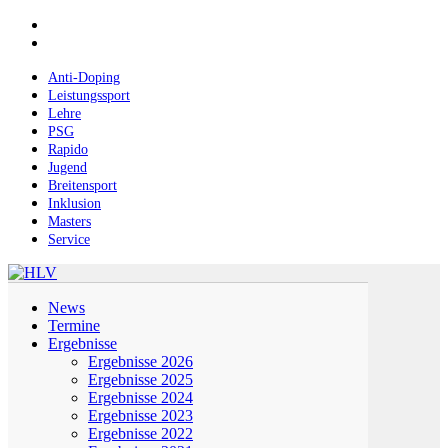
Skip
facebook
to
instagram
main
content
Anti-Doping
Leistungssport
Lehre
PSG
Rapido
Jugend
Breitensport
Inklusion
Masters
Service
Menu
News
Termine
Ergebnisse
Ergebnisse 2026
Ergebnisse 2025
Ergebnisse 2024
Ergebnisse 2023
Ergebnisse 2022