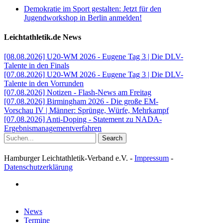
Demokratie im Sport gestalten: Jetzt für den
Jugendworkshop in Berlin anmelden!
Leichtathletik.de News
[08.08.2026] U20-WM 2026 - Eugene Tag 3 | Die DLV-
Talente in den Finals
[07.08.2026] U20-WM 2026 - Eugene Tag 3 | Die DLV-
Talente in den Vorrunden
[07.08.2026] Notizen - Flash-News am Freitag
[07.08.2026] Birmingham 2026 - Die große EM-
Vorschau IV | Männer: Sprünge, Würfe, Mehrkampf
[07.08.2026] Anti-Doping - Statement zu NADA-
Ergebnismanagementverfahren
Search
Hamburger Leichtathletik-Verband e.V. -
Impressum
-
Datenschutzerklärung
facebook
Close
News
Menu
Termine