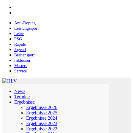
Skip
facebook
to
instagram
main
content
Anti-Doping
Leistungssport
Lehre
PSG
Rapido
Jugend
Breitensport
Inklusion
Masters
Service
Menu
News
Termine
Ergebnisse
Ergebnisse 2026
Ergebnisse 2025
Ergebnisse 2024
Ergebnisse 2023
Ergebnisse 2022