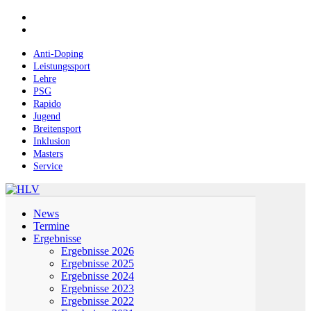
Skip
facebook
to
instagram
main
content
Anti-Doping
Leistungssport
Lehre
PSG
Rapido
Jugend
Breitensport
Inklusion
Masters
Service
Menu
News
Termine
Ergebnisse
Ergebnisse 2026
Ergebnisse 2025
Ergebnisse 2024
Ergebnisse 2023
Ergebnisse 2022