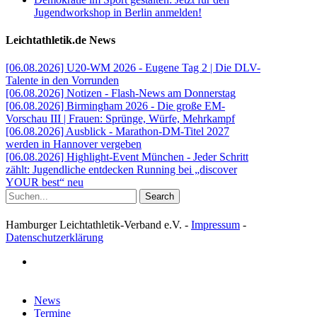
Jugendworkshop in Berlin anmelden!
Leichtathletik.de News
[06.08.2026] U20-WM 2026 - Eugene Tag 2 | Die DLV-
Talente in den Vorrunden
[06.08.2026] Notizen - Flash-News am Donnerstag
[06.08.2026] Birmingham 2026 - Die große EM-
Vorschau III | Frauen: Sprünge, Würfe, Mehrkampf
[06.08.2026] Ausblick - Marathon-DM-Titel 2027
werden in Hannover vergeben
[06.08.2026] Highlight-Event München - Jeder Schritt
zählt: Jugendliche entdecken Running bei „discover
YOUR best“ neu
Search
Hamburger Leichtathletik-Verband e.V. -
Impressum
-
Datenschutzerklärung
facebook
Close
News
Menu
Termine