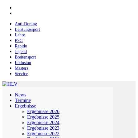
Skip
facebook
to
instagram
main
content
Anti-Doping
Leistungssport
Lehre
PSG
Rapido
Jugend
Breitensport
Inklusion
Masters
Service
Menu
News
Termine
Ergebnisse
Ergebnisse 2026
Ergebnisse 2025
Ergebnisse 2024
Ergebnisse 2023
Ergebnisse 2022