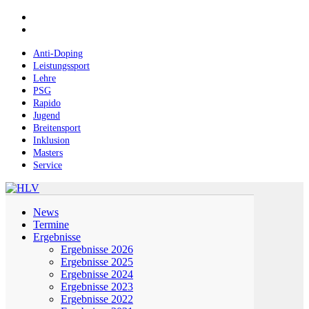
Skip
facebook
to
instagram
main
content
Anti-Doping
Leistungssport
Lehre
PSG
Rapido
Jugend
Breitensport
Inklusion
Masters
Service
Menu
News
Termine
Ergebnisse
Ergebnisse 2026
Ergebnisse 2025
Ergebnisse 2024
Ergebnisse 2023
Ergebnisse 2022