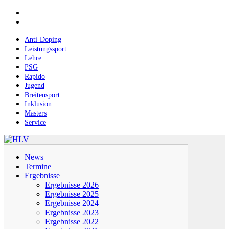
Skip
facebook
to
instagram
main
content
Anti-Doping
Leistungssport
Lehre
PSG
Rapido
Jugend
Breitensport
Inklusion
Masters
Service
Menu
News
Termine
Ergebnisse
Ergebnisse 2026
Ergebnisse 2025
Ergebnisse 2024
Ergebnisse 2023
Ergebnisse 2022