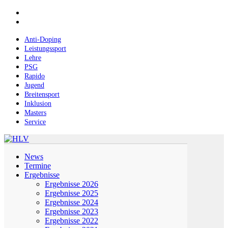
Skip
facebook
to
instagram
main
content
Anti-Doping
Leistungssport
Lehre
PSG
Rapido
Jugend
Breitensport
Inklusion
Masters
Service
Menu
News
Termine
Ergebnisse
Ergebnisse 2026
Ergebnisse 2025
Ergebnisse 2024
Ergebnisse 2023
Ergebnisse 2022