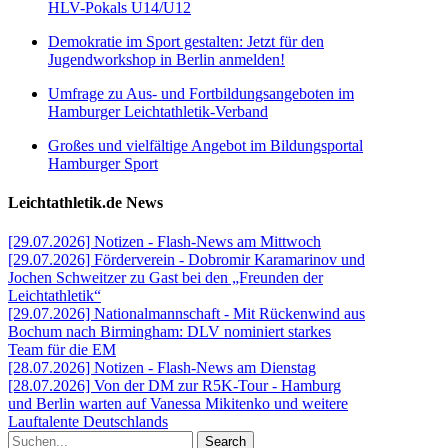
HLV-Pokals U14/U12
Demokratie im Sport gestalten: Jetzt für den
Jugendworkshop in Berlin anmelden!
Umfrage zu Aus- und Fortbildungsangeboten im
Hamburger Leichtathletik-Verband
Großes und vielfältige Angebot im Bildungsportal
Hamburger Sport
Leichtathletik.de News
[29.07.2026] Notizen - Flash-News am Mittwoch
[29.07.2026] Förderverein - Dobromir Karamarinov und
Jochen Schweitzer zu Gast bei den „Freunden der
Leichtathletik“
[29.07.2026] Nationalmannschaft - Mit Rückenwind aus
Bochum nach Birmingham: DLV nominiert starkes
Team für die EM
[28.07.2026] Notizen - Flash-News am Dienstag
[28.07.2026] Von der DM zur R5K-Tour - Hamburg
und Berlin warten auf Vanessa Mikitenko und weitere
Lauftalente Deutschlands
Search