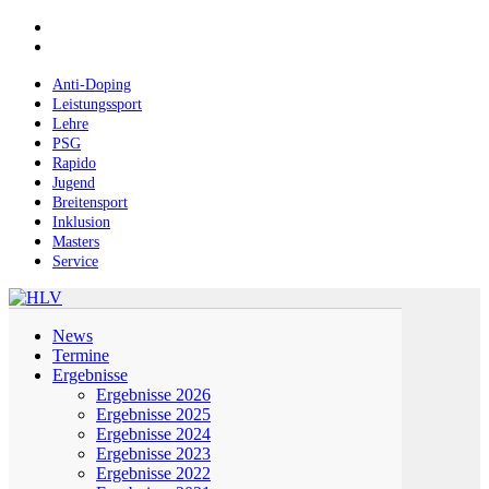
Skip
facebook
to
instagram
main
content
Anti-Doping
Leistungssport
Lehre
PSG
Rapido
Jugend
Breitensport
Inklusion
Masters
Service
Menu
News
Termine
Ergebnisse
Ergebnisse 2026
Ergebnisse 2025
Ergebnisse 2024
Ergebnisse 2023
Ergebnisse 2022