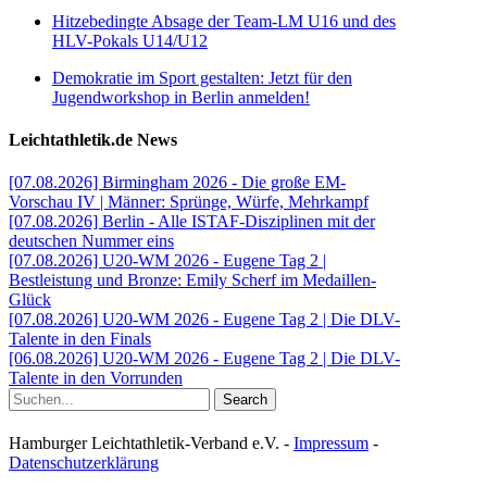
Hitzebedingte Absage der Team-LM U16 und des
HLV-Pokals U14/U12
Demokratie im Sport gestalten: Jetzt für den
Jugendworkshop in Berlin anmelden!
Leichtathletik.de News
[07.08.2026] Birmingham 2026 - Die große EM-
Vorschau IV | Männer: Sprünge, Würfe, Mehrkampf
[07.08.2026] Berlin - Alle ISTAF-Disziplinen mit der
deutschen Nummer eins
[07.08.2026] U20-WM 2026 - Eugene Tag 2 |
Bestleistung und Bronze: Emily Scherf im Medaillen-
Glück
[07.08.2026] U20-WM 2026 - Eugene Tag 2 | Die DLV-
Talente in den Finals
[06.08.2026] U20-WM 2026 - Eugene Tag 2 | Die DLV-
Talente in den Vorrunden
Search
Hamburger Leichtathletik-Verband e.V. -
Impressum
-
Datenschutzerklärung