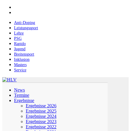
Skip
facebook
to
instagram
main
content
Anti-Doping
Leistungssport
Lehre
PSG
Rapido
Jugend
Breitensport
Inklusion
Masters
Service
Menu
News
Termine
Ergebnisse
Ergebnisse 2026
Ergebnisse 2025
Ergebnisse 2024
Ergebnisse 2023
Ergebnisse 2022