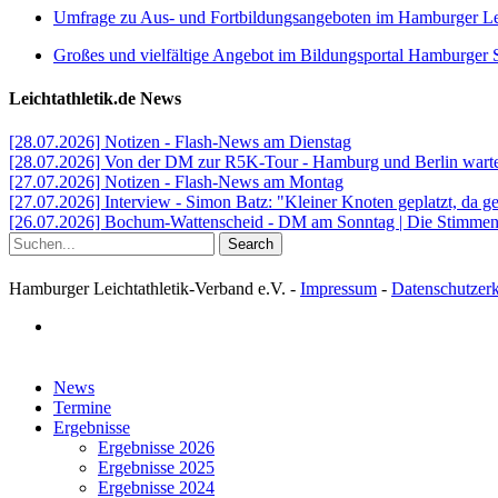
Umfrage zu Aus- und Fortbildungsangeboten im Hamburger Lei
Großes und vielfältige Angebot im Bildungsportal Hamburger 
Leichtathletik.de News
[28.07.2026] Notizen - Flash-News am Dienstag
[28.07.2026] Von der DM zur R5K-Tour - Hamburg und Berlin warten
[27.07.2026] Notizen - Flash-News am Montag
[27.07.2026] Interview - Simon Batz: "Kleiner Knoten geplatzt, da g
[26.07.2026] Bochum-Wattenscheid - DM am Sonntag | Die Stimmen d
Search
Hamburger Leichtathletik-Verband e.V. -
Impressum
-
Datenschutzer
facebook
Close
News
Menu
Termine
Ergebnisse
Ergebnisse 2026
Ergebnisse 2025
Ergebnisse 2024