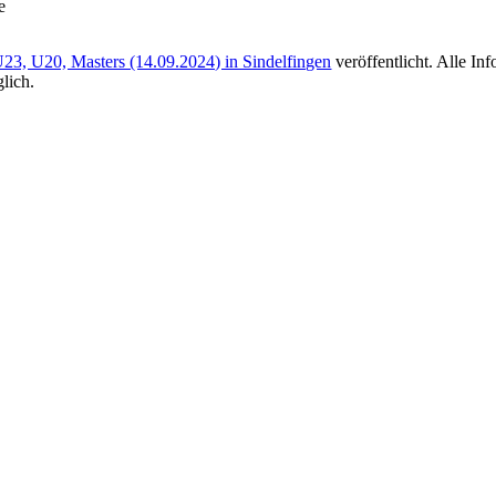
e
3, U20, Masters (14.09.2024) in Sindelfingen
veröffentlicht. Alle In
lich.