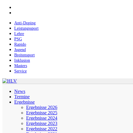
Skip
facebook
to
instagram
main
content
Anti-Doping
Leistungssport
Lehre
PSG
Rapido
Jugend
Breitensport
Inklusion
Masters
Service
Menu
News
Termine
Ergebnisse
Ergebnisse 2026
Ergebnisse 2025
Ergebnisse 2024
Ergebnisse 2023
Ergebnisse 2022