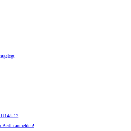
tgelegt
s U14/U12
n Berlin anmelden!