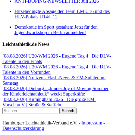
ANTI-DOPING-NEWSLETTER Juli 2026
Hitzebedingte Absage der Team-LM U16 und des
HLV-Pokals U14/U12
Demokratie im Sport gestalten: Jetzt für den
Jugendworkshop in Berlin anmelden!
Leichtathletik.de News
[08.08.2026] U20-WM 2026 - Eugene Tag 4 | Die DLV-
Talente in den Finals
[08.08.2026] U20-WM 2026 - Eugene Tag 4 | Die DLV-
Talente in den Vorrunden
[08.08.2026] Notizen - Flash-News & EM-Splitter am
Samstag
[08.08.2026] Dieburg - „kinder Joy of Moving Sommer
der Kinderleichtathletik“ weckt Superkräfte
[08.08.2026] Birmingham 2026 - Die große EM-
Vorschau V | Straße & Staffeln
Search
Hamburger Leichtathletik-Verband e.V. -
Impressum
-
Datenschutzerklärung