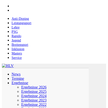
Skip
facebook
to
instagram
main
content
Anti-Doping
Leistungssport
Lehre
PSG
Rapido
Jugend
Breitensport
Inklusion
Masters
Service
Menu
News
Termine
Ergebnisse
Ergebnisse 2026
Ergebnisse 2025
Ergebnisse 2024
Ergebnisse 2023
Ergebnisse 2022