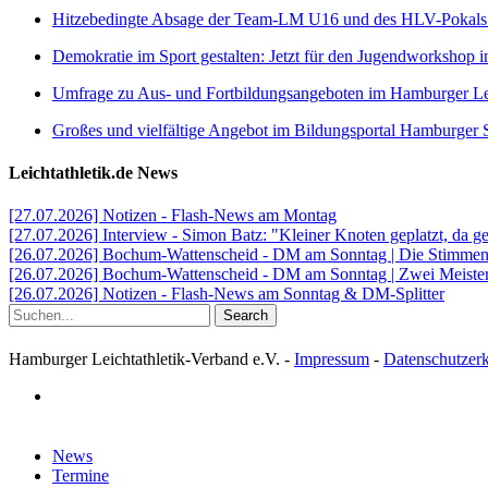
Hitzebedingte Absage der Team-LM U16 und des HLV-Pokal
Demokratie im Sport gestalten: Jetzt für den Jugendworkshop i
Umfrage zu Aus- und Fortbildungsangeboten im Hamburger Lei
Großes und vielfältige Angebot im Bildungsportal Hamburger 
Leichtathletik.de News
[27.07.2026] Notizen - Flash-News am Montag
[27.07.2026] Interview - Simon Batz: "Kleiner Knoten geplatzt, da g
[26.07.2026] Bochum-Wattenscheid - DM am Sonntag | Die Stimmen d
[26.07.2026] Bochum-Wattenscheid - DM am Sonntag | Zwei Meister
[26.07.2026] Notizen - Flash-News am Sonntag & DM-Splitter
Search
Hamburger Leichtathletik-Verband e.V. -
Impressum
-
Datenschutzer
facebook
Close
News
Menu
Termine