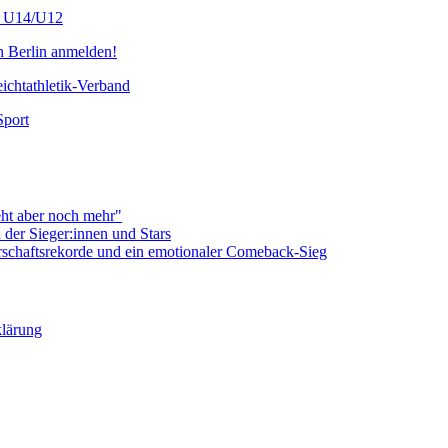
s U14/U12
n Berlin anmelden!
chtathletik-Verband
Sport
eht aber noch mehr"
er Sieger:innen und Stars
schaftsrekorde und ein emotionaler Comeback-Sieg
klärung