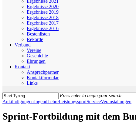
Ergebnisse 2021
Ergebnisse 2020
Ergebnisse 2019
Ergebnisse 2018
Ergebnisse 2017
Ergebnisse 2016
Bestenlisten
Rekorde
Verband
Vereine
Geschichte
Ehrungen
Kontakt
Ansprechpartner
Kontaktformular
Links
Press enter to begin your search
Close
Ankündigungen
Jugend
Lehre
Leistungssport
Service
Veranstaltungen
Search
Sprint-Fortbildung mit dem Bu