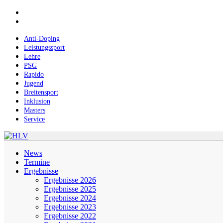
Skip
facebook
to
instagram
main
content
Anti-Doping
Leistungssport
Lehre
PSG
Rapido
Jugend
Breitensport
Inklusion
Masters
Service
Menu
News
Termine
Ergebnisse
Ergebnisse 2026
Ergebnisse 2025
Ergebnisse 2024
Ergebnisse 2023
Ergebnisse 2022