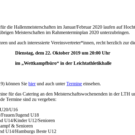
r die Hallenmeisterschaften im Januar/Februar 2020 laufen auf Hochtou
e übrigen Meisterschaften im Rahmenterminplan 2020 unterzubringen.
ren und auch interessierte Vereinsvertreter*innen, recht herzlich zur 
Dienstag, dem 22. Oktober 2019 um 20:00 Uhr
im „Wettkampfbüro“ in der Leichtathletikhalle
19) können Sie
hier
und auch unter
Termine
einsehen.
ine für das Catering an den Meisterschaftswochenenden in der LTH un
nde Termine sind zu vergeben:
d U20/U16
er/Frauen/Jugend U18
end U14/Kinder U12/Senioren
rkampf & Senioren
gend U14/Hamburgs Beste U12