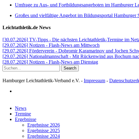
Umfrage zu Aus- und Fortbildungsangeboten im Hamburger Lei
Großes und vielfältige Angebot im Bildungsportal Hamburger 
Leichtathletik.de News
[30.07.2026] TV-Tipps - Die nächsten Leichtathletik-Termine im N
[29.07.2026] Notizen - Flash-News am Mittwoch
[29.07.2026] Förderverein - Dobromir Karamarinov und Jochen Schwei
[29.07.2026] Nationalmannschaft - Mit Rückenwind aus Bochum nac
[28.07.2026] Notizen - Flash-News am Dienstag
Search
Hamburger Leichtathletik-Verband e.V. -
Impressum
-
Datenschutzer
facebook
Close
News
Menu
Termine
Ergebnisse
Ergebnisse 2026
Ergebnisse 2025
Ergebnisse 2024