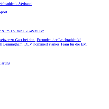
chtathletik-Verband
Sport
etz & im TV mit U20-WM live
tzer zu Gast bei den „Freunden der Leichtathletik“
h Birmingham: DLV nominiert starkes Team für die EM
klärung