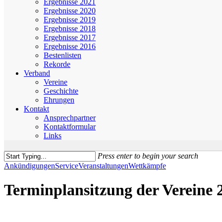
Ergebnisse 2021
Ergebnisse 2020
Ergebnisse 2019
Ergebnisse 2018
Ergebnisse 2017
Ergebnisse 2016
Bestenlisten
Rekorde
Verband
Vereine
Geschichte
Ehrungen
Kontakt
Ansprechpartner
Kontaktformular
Links
Press enter to begin your search
Close
Ankündigungen
Service
Veranstaltungen
Wettkämpfe
Search
Terminplansitzung der Vereine 