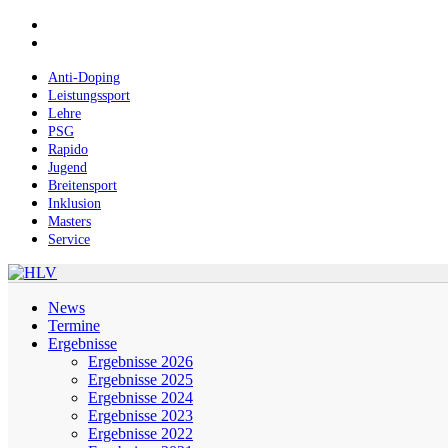
Skip
facebook
to
instagram
main
content
Anti-Doping
Leistungssport
Lehre
PSG
Rapido
Jugend
Breitensport
Inklusion
Masters
Service
Menu
News
Termine
Ergebnisse
Ergebnisse 2026
Ergebnisse 2025
Ergebnisse 2024
Ergebnisse 2023
Ergebnisse 2022