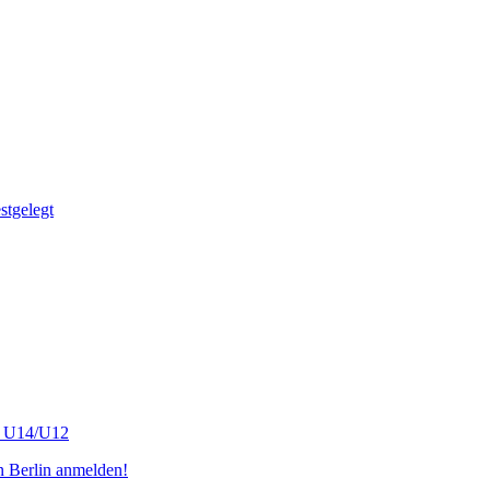
tgelegt
s U14/U12
n Berlin anmelden!