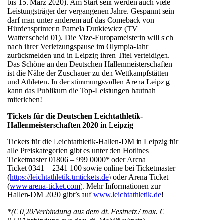
bis 15. März 2020). Am Start sein werden auch viele
Leistungsträger der vergangenen Jahre. Gespannt sein
darf man unter anderem auf das Comeback von
Hürdensprinterin Pamela Dutkiewicz (TV
Wattenscheid 01). Die Vize-Europameisterin will sich
nach ihrer Verletzungspause im Olympia-Jahr
zurückmelden und in Leipzig ihren Titel verteidigen.
Das Schöne an den Deutschen Hallenmeisterschaften
ist die Nähe der Zuschauer zu den Wettkampfstätten
und Athleten. In der stimmungsvollen Arena Leipzig
kann das Publikum die Top-Leistungen hautnah
miterleben!
Tickets für die Deutschen Leichtathletik-
Hallenmeisterschaften 2020 in Leipzig
Tickets für die Leichtathletik-Hallen-DM in Leipzig für
alle Preiskategorien gibt es unter den Hotlines
Ticketmaster 01806 – 999 0000* oder Arena
Ticket 0341 – 2341 100 sowie online bei Ticketmaster
(
https://leichtathletik.tmtickets.de
) oder Arena Ticket
(
www.arena-ticket.com
). Mehr Informationen zur
Hallen-DM 2020 gibt’s auf
www.leichtathletik.de
!
*(€ 0,20/Verbindung aus dem dt. Festnetz / max. €