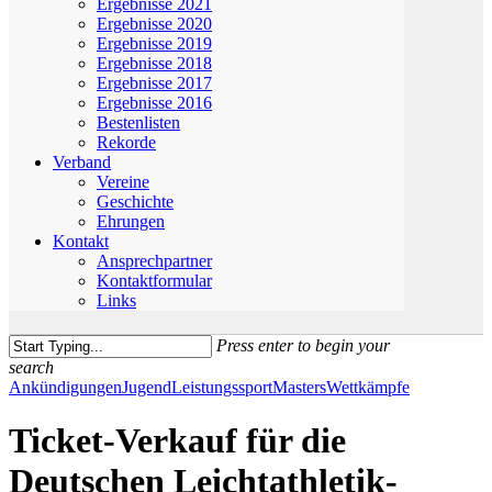
Ergebnisse 2021
Ergebnisse 2020
Ergebnisse 2019
Ergebnisse 2018
Ergebnisse 2017
Ergebnisse 2016
Bestenlisten
Rekorde
Verband
Vereine
Geschichte
Ehrungen
Kontakt
Ansprechpartner
Kontaktformular
Links
Press enter to begin your
search
Close
Ankündigungen
Jugend
Leistungssport
Masters
Wettkämpfe
Search
Ticket-Verkauf für die
Deutschen Leichtathletik-