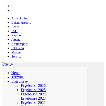
Skip
facebook
to
instagram
main
content
Anti-Doping
Leistungssport
Lehre
PSG
Rapido
Jugend
Breitensport
Inklusion
Masters
Service
Menu
News
Termine
Ergebnisse
Ergebnisse 2026
Ergebnisse 2025
Ergebnisse 2024
Ergebnisse 2023
Ergebnisse 2022