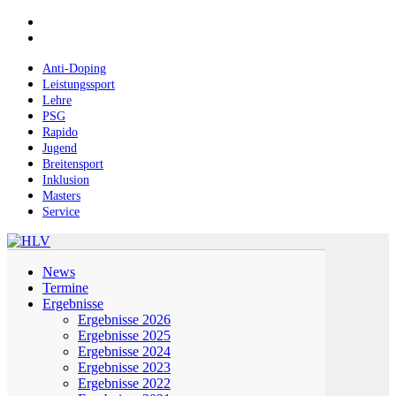
Skip
facebook
to
instagram
main
content
Anti-Doping
Leistungssport
Lehre
PSG
Rapido
Jugend
Breitensport
Inklusion
Masters
Service
Menu
News
Termine
Ergebnisse
Ergebnisse 2026
Ergebnisse 2025
Ergebnisse 2024
Ergebnisse 2023
Ergebnisse 2022