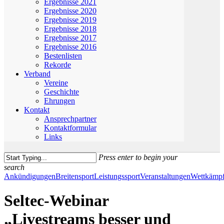
Ergebnisse 2021
Ergebnisse 2020
Ergebnisse 2019
Ergebnisse 2018
Ergebnisse 2017
Ergebnisse 2016
Bestenlisten
Rekorde
Verband
Vereine
Geschichte
Ehrungen
Kontakt
Ansprechpartner
Kontaktformular
Links
Press enter to begin your
search
Close
Ankündigungen
Breitensport
Leistungssport
Veranstaltungen
Wettkämp
Search
Seltec-Webinar
„Livestreams besser und