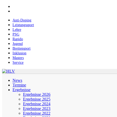
Skip
facebook
to
instagram
main
content
Anti-Doping
Leistungssport
Lehre
PSG
Rapido
Jugend
Breitensport
Inklusion
Masters
Service
Menu
News
Termine
Ergebnisse
Ergebnisse 2026
Ergebnisse 2025
Ergebnisse 2024
Ergebnisse 2023
Ergebnisse 2022