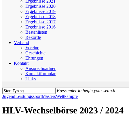
Ergebnisse 2021
Ergebnisse 2020
Ergebnisse 2019
Ergebnisse 2018
Ergebnisse 2017
Ergebnisse 2016
Bestenlisten
Rekorde
Verband
Vereine
Geschichte
Ehrungen
Kontakt
Ansprechpartner
Kontaktformular
Links
Press enter to begin your search
Close
Jugend
Leistungssport
Masters
Wettkämpfe
Search
HLV-Wechselbörse 2023 / 2024