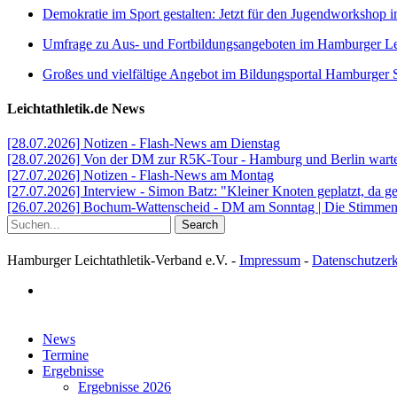
Demokratie im Sport gestalten: Jetzt für den Jugendworkshop i
Umfrage zu Aus- und Fortbildungsangeboten im Hamburger Lei
Großes und vielfältige Angebot im Bildungsportal Hamburger 
Leichtathletik.de News
[28.07.2026] Notizen - Flash-News am Dienstag
[28.07.2026] Von der DM zur R5K-Tour - Hamburg und Berlin warten
[27.07.2026] Notizen - Flash-News am Montag
[27.07.2026] Interview - Simon Batz: "Kleiner Knoten geplatzt, da g
[26.07.2026] Bochum-Wattenscheid - DM am Sonntag | Die Stimmen d
Search
Hamburger Leichtathletik-Verband e.V. -
Impressum
-
Datenschutzer
facebook
Close
News
Menu
Termine
Ergebnisse
Ergebnisse 2026