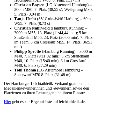
Hochsprung AK W65, 8. Platz (1,17 m)
Christian Boysen
(LG Alsternord Hamburg) –
200m M80, 7. Platz (38,55 s); Weitsprung M80,
5. Platz (3,04 m)
Tanja Hecht
(SV Grün-Weiß Harburg) – 60m
W55, 7. Platz (8,73 s)
Christian Nahrwold
(Hamburg Running) –
3000 m M55, 13. Platz (11:44,44 min); 5 km
Straßenlauf M55, 23. Platz (20:06 min); 7. Platz
im Team; 8 km Crosslauf M55, 14. Platz (36:51
min)
Philipp Sprotte
(Hamburg Running) – 3000 m
M40, 7. Platz (9:11,02 min); 5 km Straßenlauf
M40, 10. Platz (15:40 min); 8 km Crosslauf
M40, 6. Platz (27:29 min)
Toni Thoma
(LG Alsternord Hamburg) –
Speerwurf M70 8. Platz (31,48 m)
Der Hamburger Leichtathletik-Verband gratuliert allen
Medaillengewinnerinnen und -gewinnern sowie den
Platzierten zu ihren Leistungen und ihrem Einsatz.
Hier
geht es zur Ergebnisliste auf leichtathletik.de.