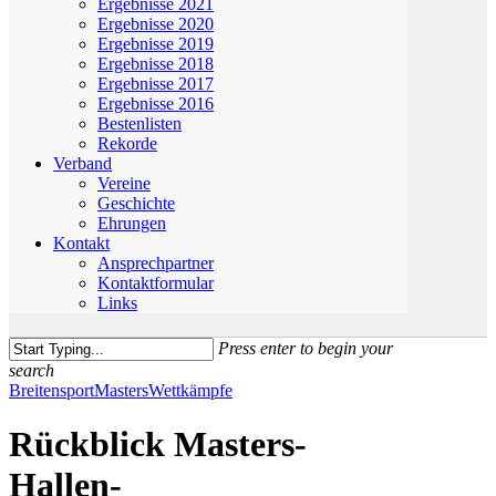
Ergebnisse 2021
Ergebnisse 2020
Ergebnisse 2019
Ergebnisse 2018
Ergebnisse 2017
Ergebnisse 2016
Bestenlisten
Rekorde
Verband
Vereine
Geschichte
Ehrungen
Kontakt
Ansprechpartner
Kontaktformular
Links
Press enter to begin your
search
Close
Breitensport
Masters
Wettkämpfe
Search
Rückblick Masters-
Hallen-