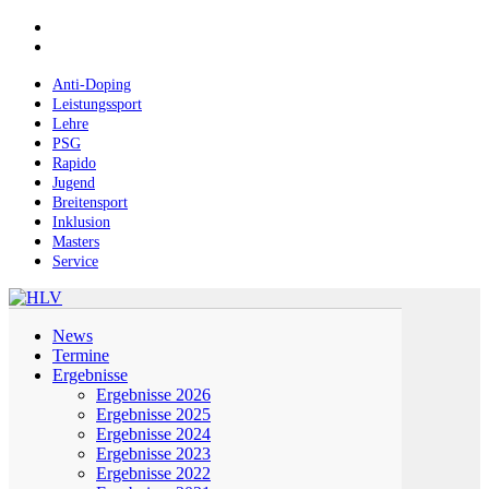
Skip
facebook
to
instagram
main
content
Anti-Doping
Leistungssport
Lehre
PSG
Rapido
Jugend
Breitensport
Inklusion
Masters
Service
Menu
News
Termine
Ergebnisse
Ergebnisse 2026
Ergebnisse 2025
Ergebnisse 2024
Ergebnisse 2023
Ergebnisse 2022