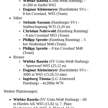
Wiebke Baseda
(Grün-Weiß Harburg) –
4×200 m Staffel W65
Dagmar Kleinemeyer
(Barsbütteler SV) –
8 km Crosslauf, W65 (Team)
Silber
Stefanie Aussum
(Hamburger SV) –
Stabhochsprung W35 (3,20 m)
Christian Nahrwold
(Hamburg Running)
– 8 km Crosslauf M55 (Team)
Philipp Sprotte
(Hamburg Running) – 5
km Straßenlauf M40 (Team)
Philipp Sprotte
– 8 km Crosslauf M40
(Team)
Bronze
Wiebke Baseda
(SV Grün-Weiß Harburg)
– Speerwurf W65 (25,12 m)
Dagmar Kleinemeyer
(Barsbütteler SV) –
3000 m W65 (15:26,53 min)
Ingeborg Thoma
(LG Alsternord
Hamburg) – 4x200m W70
Weitere Platzierungen:
Wiebke Baseda
(SV Grün-Weiß Harburg) – 60
m Hürden AK W65 (11,82 s), 7. Platz;