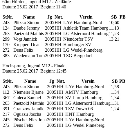
60m Hürden, Jugend M12 - Zeitläufe
Datum: 25.02.2017 Beginn: 11:40
StNr.
Name
Jg
Nat.
Verein
SB
PB
243
Plitzko Simon
2005
HH
LAV Hamburg-Nord
10,60
124
Daube Jeremy
2005
HH
Athletik Team Hamburg
11,13
263
Paetzold Matthis
2005
HH
LG Alsternord Hamburg
11,23
299
Vogt Jannick
2005
HH
Niendorfer TSV
13,21
170
Kreppert Dean
2005
HH
Hamburger SV
272
Deus Felix
2005
HH
LG Wedel-Pinneberg
383
Wiedemann Tom
2005
HH
TSG Bergedorf
Hochsprung, Jugend M12 - Finale
Datum: 25.02.2017 Beginn: 12:45
StNr.
Name
Jg
Nat.
Verein
SB
PB
243
Plitzko Simon
2005
HH
LAV Hamburg-Nord
1,58
112
Niemeier Bjarne
2005
HH
AMTV Hamburg
1,34
367
Culeca Samuel
2005
HH
SV Lurup Hamburg
1,34
263
Paetzold Matthis
2005
HH
LG Alsternord Hamburg
1,31
391
Granzow Jannik
2005
HH
TSV Duwo 08
1,24
217
Oguazu Joscha
2005
HH
HNT Hamburg
245
Püschel Nies Jona
2005
HH
LAV Hamburg-Nord
272
Deus Felix
2005
HH
LG Wedel-Pinneberg