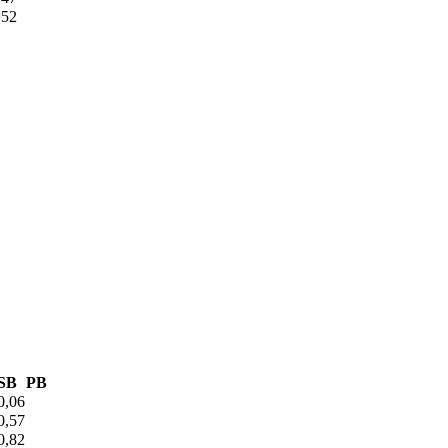
,52
SB
PB
0,06
0,57
0,82