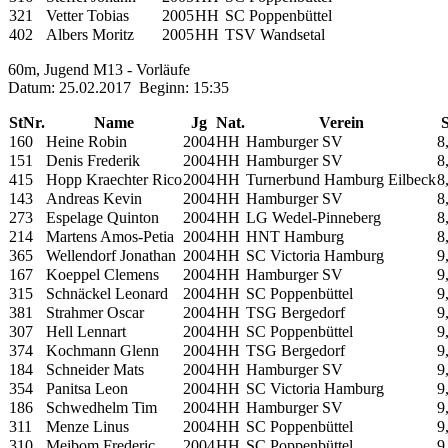
321
Vetter Tobias
2005
HH
SC Poppenbüttel
402
Albers Moritz
2005
HH
TSV Wandsetal
60m, Jugend M13 - Vorläufe
Datum: 25.02.2017 Beginn: 15:35
StNr.
Name
Jg
Nat.
Verein
160
Heine Robin
2004
HH
Hamburger SV
8
151
Denis Frederik
2004
HH
Hamburger SV
8
415
Hopp Kraechter Rico
2004
HH
Turnerbund Hamburg Eilbeck
8
143
Andreas Kevin
2004
HH
Hamburger SV
8
273
Espelage Quinton
2004
HH
LG Wedel-Pinneberg
8
214
Martens Amos-Petia
2004
HH
HNT Hamburg
8
365
Wellendorf Jonathan
2004
HH
SC Victoria Hamburg
9
167
Koeppel Clemens
2004
HH
Hamburger SV
9
315
Schnäckel Leonard
2004
HH
SC Poppenbüttel
9
381
Strahmer Oscar
2004
HH
TSG Bergedorf
9
307
Hell Lennart
2004
HH
SC Poppenbüttel
9
374
Kochmann Glenn
2004
HH
TSG Bergedorf
9
184
Schneider Mats
2004
HH
Hamburger SV
9
354
Panitsa Leon
2004
HH
SC Victoria Hamburg
9
186
Schwedhelm Tim
2004
HH
Hamburger SV
9
311
Menze Linus
2004
HH
SC Poppenbüttel
9
310
Meibom Frederic
2004
HH
SC Poppenbüttel
9