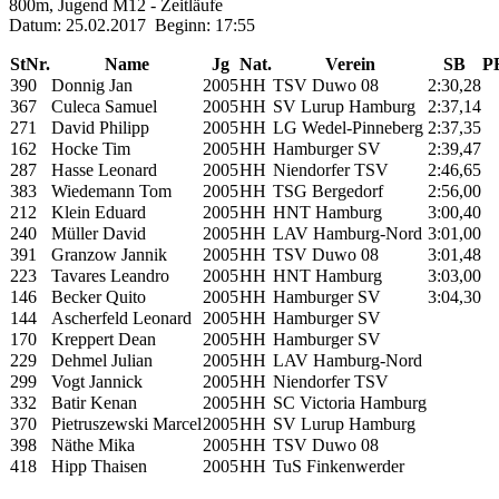
800m, Jugend M12 - Zeitläufe
Datum: 25.02.2017 Beginn: 17:55
StNr.
Name
Jg
Nat.
Verein
SB
P
390
Donnig Jan
2005
HH
TSV Duwo 08
2:30,28
367
Culeca Samuel
2005
HH
SV Lurup Hamburg
2:37,14
271
David Philipp
2005
HH
LG Wedel-Pinneberg
2:37,35
162
Hocke Tim
2005
HH
Hamburger SV
2:39,47
287
Hasse Leonard
2005
HH
Niendorfer TSV
2:46,65
383
Wiedemann Tom
2005
HH
TSG Bergedorf
2:56,00
212
Klein Eduard
2005
HH
HNT Hamburg
3:00,40
240
Müller David
2005
HH
LAV Hamburg-Nord
3:01,00
391
Granzow Jannik
2005
HH
TSV Duwo 08
3:01,48
223
Tavares Leandro
2005
HH
HNT Hamburg
3:03,00
146
Becker Quito
2005
HH
Hamburger SV
3:04,30
144
Ascherfeld Leonard
2005
HH
Hamburger SV
170
Kreppert Dean
2005
HH
Hamburger SV
229
Dehmel Julian
2005
HH
LAV Hamburg-Nord
299
Vogt Jannick
2005
HH
Niendorfer TSV
332
Batir Kenan
2005
HH
SC Victoria Hamburg
370
Pietruszewski Marcel
2005
HH
SV Lurup Hamburg
398
Näthe Mika
2005
HH
TSV Duwo 08
418
Hipp Thaisen
2005
HH
TuS Finkenwerder