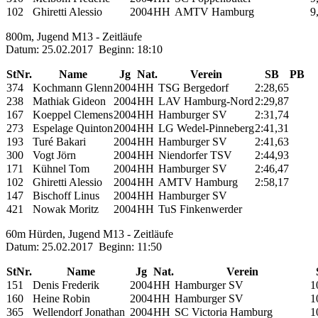
102
Ghiretti Alessio
2004
HH
AMTV Hamburg
9
800m, Jugend M13 - Zeitläufe
Datum: 25.02.2017 Beginn: 18:10
StNr.
Name
Jg
Nat.
Verein
SB
PB
374
Kochmann Glenn
2004
HH
TSG Bergedorf
2:28,65
238
Mathiak Gideon
2004
HH
LAV Hamburg-Nord
2:29,87
167
Koeppel Clemens
2004
HH
Hamburger SV
2:31,74
273
Espelage Quinton
2004
HH
LG Wedel-Pinneberg
2:41,31
193
Turé Bakari
2004
HH
Hamburger SV
2:41,63
300
Vogt Jörn
2004
HH
Niendorfer TSV
2:44,93
171
Kühnel Tom
2004
HH
Hamburger SV
2:46,47
102
Ghiretti Alessio
2004
HH
AMTV Hamburg
2:58,17
147
Bischoff Linus
2004
HH
Hamburger SV
421
Nowak Moritz
2004
HH
TuS Finkenwerder
60m Hürden, Jugend M13 - Zeitläufe
Datum: 25.02.2017 Beginn: 11:50
StNr.
Name
Jg
Nat.
Verein
151
Denis Frederik
2004
HH
Hamburger SV
1
160
Heine Robin
2004
HH
Hamburger SV
1
365
Wellendorf Jonathan
2004
HH
SC Victoria Hamburg
1