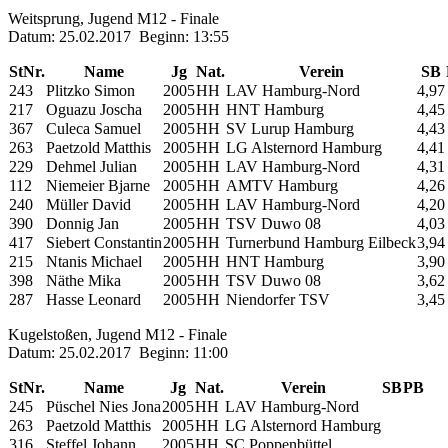
Weitsprung, Jugend M12 - Finale
Datum: 25.02.2017 Beginn: 13:55
StNr.
Name
Jg
Nat.
Verein
SB
243
Plitzko Simon
2005
HH
LAV Hamburg-Nord
4,97
217
Oguazu Joscha
2005
HH
HNT Hamburg
4,45
367
Culeca Samuel
2005
HH
SV Lurup Hamburg
4,43
263
Paetzold Matthis
2005
HH
LG Alsternord Hamburg
4,41
229
Dehmel Julian
2005
HH
LAV Hamburg-Nord
4,31
112
Niemeier Bjarne
2005
HH
AMTV Hamburg
4,26
240
Müller David
2005
HH
LAV Hamburg-Nord
4,20
390
Donnig Jan
2005
HH
TSV Duwo 08
4,03
417
Siebert Constantin
2005
HH
Turnerbund Hamburg Eilbeck
3,94
215
Ntanis Michael
2005
HH
HNT Hamburg
3,90
398
Näthe Mika
2005
HH
TSV Duwo 08
3,62
287
Hasse Leonard
2005
HH
Niendorfer TSV
3,45
Kugelstoßen, Jugend M12 - Finale
Datum: 25.02.2017 Beginn: 11:00
StNr.
Name
Jg
Nat.
Verein
SB
PB
245
Püschel Nies Jona
2005
HH
LAV Hamburg-Nord
263
Paetzold Matthis
2005
HH
LG Alsternord Hamburg
316
Steffel Johann
2005
HH
SC Poppenbüttel