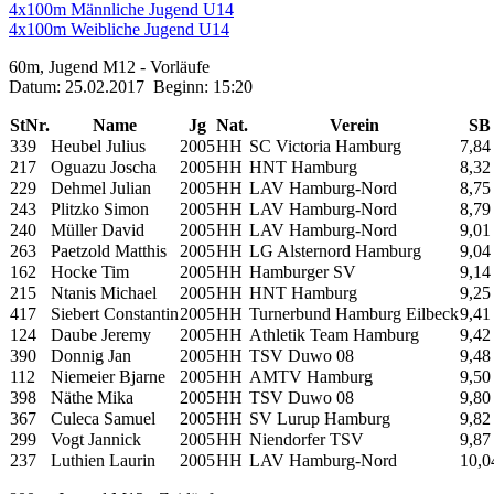
4x100m Männliche Jugend U14
4x100m Weibliche Jugend U14
60m, Jugend M12 - Vorläufe
Datum: 25.02.2017 Beginn: 15:20
StNr.
Name
Jg
Nat.
Verein
SB
339
Heubel Julius
2005
HH
SC Victoria Hamburg
7,84
217
Oguazu Joscha
2005
HH
HNT Hamburg
8,32
229
Dehmel Julian
2005
HH
LAV Hamburg-Nord
8,75
243
Plitzko Simon
2005
HH
LAV Hamburg-Nord
8,79
240
Müller David
2005
HH
LAV Hamburg-Nord
9,01
263
Paetzold Matthis
2005
HH
LG Alsternord Hamburg
9,04
162
Hocke Tim
2005
HH
Hamburger SV
9,14
215
Ntanis Michael
2005
HH
HNT Hamburg
9,25
417
Siebert Constantin
2005
HH
Turnerbund Hamburg Eilbeck
9,41
124
Daube Jeremy
2005
HH
Athletik Team Hamburg
9,42
390
Donnig Jan
2005
HH
TSV Duwo 08
9,48
112
Niemeier Bjarne
2005
HH
AMTV Hamburg
9,50
398
Näthe Mika
2005
HH
TSV Duwo 08
9,80
367
Culeca Samuel
2005
HH
SV Lurup Hamburg
9,82
299
Vogt Jannick
2005
HH
Niendorfer TSV
9,87
237
Luthien Laurin
2005
HH
LAV Hamburg-Nord
10,0