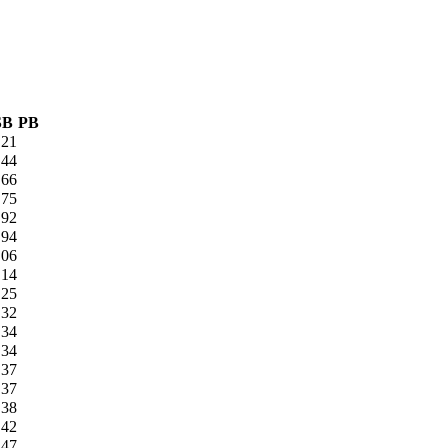
SB
PB
,21
,44
,66
,75
,92
,94
,06
,14
,25
,32
,34
,34
,37
,37
,38
,42
,47