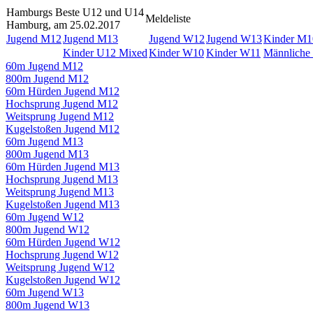
Hamburgs Beste U12 und U14
Meldeliste
Hamburg, am 25.02.2017
Jugend M12
Jugend M13
Jugend W12
Jugend W13
Kinder M1
Kinder U12 Mixed
Kinder W10
Kinder W11
Männliche
60m Jugend M12
800m Jugend M12
60m Hürden Jugend M12
Hochsprung Jugend M12
Weitsprung Jugend M12
Kugelstoßen Jugend M12
60m Jugend M13
800m Jugend M13
60m Hürden Jugend M13
Hochsprung Jugend M13
Weitsprung Jugend M13
Kugelstoßen Jugend M13
60m Jugend W12
800m Jugend W12
60m Hürden Jugend W12
Hochsprung Jugend W12
Weitsprung Jugend W12
Kugelstoßen Jugend W12
60m Jugend W13
800m Jugend W13