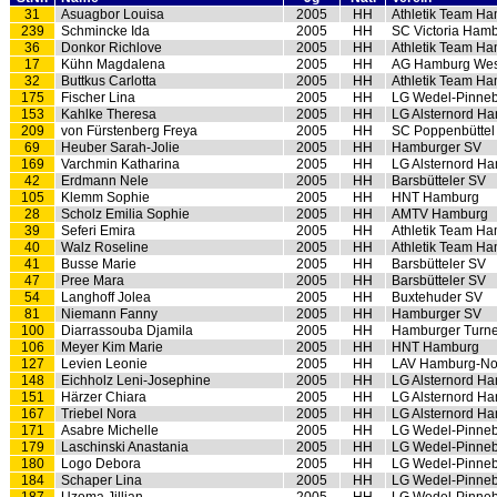
31
Asuagbor Louisa
2005
HH
Athletik Team H
239
Schmincke Ida
2005
HH
SC Victoria Ham
36
Donkor Richlove
2005
HH
Athletik Team H
17
Kühn Magdalena
2005
HH
AG Hamburg Wes
32
Buttkus Carlotta
2005
HH
Athletik Team H
175
Fischer Lina
2005
HH
LG Wedel-Pinne
153
Kahlke Theresa
2005
HH
LG Alsternord H
209
von Fürstenberg Freya
2005
HH
SC Poppenbüttel
69
Heuber Sarah-Jolie
2005
HH
Hamburger SV
169
Varchmin Katharina
2005
HH
LG Alsternord H
42
Erdmann Nele
2005
HH
Barsbütteler SV
105
Klemm Sophie
2005
HH
HNT Hamburg
28
Scholz Emilia Sophie
2005
HH
AMTV Hamburg
39
Seferi Emira
2005
HH
Athletik Team H
40
Walz Roseline
2005
HH
Athletik Team H
41
Busse Marie
2005
HH
Barsbütteler SV
47
Pree Mara
2005
HH
Barsbütteler SV
54
Langhoff Jolea
2005
HH
Buxtehuder SV
81
Niemann Fanny
2005
HH
Hamburger SV
100
Diarrassouba Djamila
2005
HH
Hamburger Turne
106
Meyer Kim Marie
2005
HH
HNT Hamburg
127
Levien Leonie
2005
HH
LAV Hamburg-No
148
Eichholz Leni-Josephine
2005
HH
LG Alsternord H
151
Härzer Chiara
2005
HH
LG Alsternord H
167
Triebel Nora
2005
HH
LG Alsternord H
171
Asabre Michelle
2005
HH
LG Wedel-Pinne
179
Laschinski Anastania
2005
HH
LG Wedel-Pinne
180
Logo Debora
2005
HH
LG Wedel-Pinne
184
Schaper Lina
2005
HH
LG Wedel-Pinne