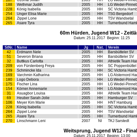
187
Uzoma Jillian
2005
HH
LG Wedel-Pinne
188
Wethmar Judith
2005
HH
LG Wedel-Pinne
228
König Isabella
2005
HH
SC Victoria Ham
254
Unger Elisa Marie
2005
HH
TSG Bergedorf
264
Zippel Lone
2005
HH
TSV Wandsetal
265
Asare Tyra
2005
HH
Turnerbund Hamb
60m Hürden, Jugend W12 - Zeitlä
Datum: 25.11.2017 Beginn: 11:25
StNr.
Name
Jg
Nat.
Verein
42
Erdmann Nele
2005
HH
Barsbütteler SV
51
Severon Briana
2005
HH
Barsbütteler SV
32
Buttkus Carlotta
2005
HH
Athletik Team H
209
von Fürstenberg Freya
2005
HH
SC Poppenbüttel
239
Schmincke Ida
2005
HH
SC Victoria Ham
169
Varchmin Katharina
2005
HH
LG Alsternord H
180
Logo Debora
2005
HH
LG Wedel-Pinne
175
Fischer Lina
2005
HH
LG Wedel-Pinne
154
Körner Annemarie
2005
HH
LG Alsternord H
31
Asuagbor Louisa
2005
HH
Athletik Team H
69
Heuber Sarah-Jolie
2005
HH
Hamburger SV
106
Meyer Kim Marie
2005
HH
HNT Hamburg
228
König Isabella
2005
HH
SC Victoria Ham
264
Zippel Lone
2005
HH
TSV Wandsetal
265
Asare Tyra
2005
HH
Turnerbund Hamb
270
Linschmann Leni
2007
NI
TKJ Sarstedt
Weitsprung, Jugend W12 - Fina
Datum: 25.11.2017 Beginn: 13:00