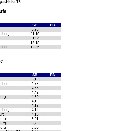
en/Kieler TB
ufe
SB
PB
9,89
amburg
11,10
11,54
12,15
amburg
12,36
le
SB
PB
5,18
amburg
4,73
4,55
4,42
burg
4,39
4,19
4,18
amburg
4,11
urg
4,10
burg
3,91
burg
3,76
burg
3,50