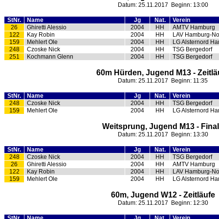
Datum: 25.11.2017 Beginn: 13:00
StNr.
Name
Jg
Nat.
Verein
26
Ghiretti Alessio
2004
HH
AMTV Hamburg
122
Kay Robin
2004
HH
LAV Hamburg-No
159
Mehlert Ole
2004
HH
LG Alsternord H
248
Czoske Nick
2004
HH
TSG Bergedorf
251
Kochmann Glenn
2004
HH
TSG Bergedorf
60m Hürden, Jugend M13 - Zeitlä
Datum: 25.11.2017 Beginn: 11:35
StNr.
Name
Jg
Nat.
Verein
248
Czoske Nick
2004
HH
TSG Bergedorf
159
Mehlert Ole
2004
HH
LG Alsternord H
Weitsprung, Jugend M13 - Fina
Datum: 25.11.2017 Beginn: 13:30
StNr.
Name
Jg
Nat.
Verein
248
Czoske Nick
2004
HH
TSG Bergedorf
26
Ghiretti Alessio
2004
HH
AMTV Hamburg
122
Kay Robin
2004
HH
LAV Hamburg-No
159
Mehlert Ole
2004
HH
LG Alsternord H
60m, Jugend W12 - Zeitläufe
Datum: 25.11.2017 Beginn: 12:30
StNr.
Name
Jg
Nat.
Verein