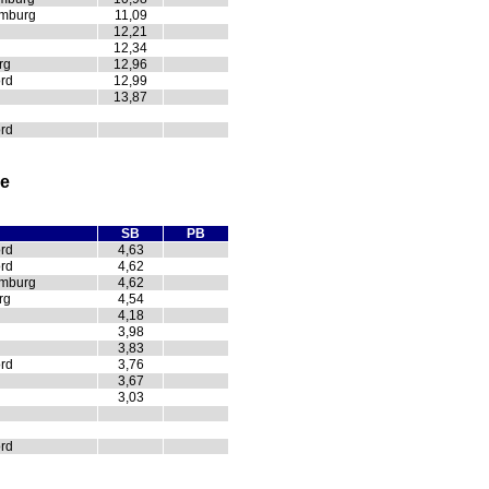
amburg
11,09
12,21
12,34
rg
12,96
rd
12,99
13,87
rd
le
SB
PB
rd
4,63
rd
4,62
amburg
4,62
rg
4,54
4,18
3,98
3,83
rd
3,76
3,67
3,03
rd