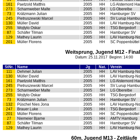
161
Paetzold Matthis
2005
HH
LG Alsternord H
273
Scharnweber Malte
2005
SH
LG Oberelbe
73
Krätzmann Julian
2005
HH
Hamburger SV
245
Pietruszewski Marcel
2005
HH
SV Lurup Hambu
130
Müller David
2005
HH
LAV Hamburg-No
255
Wojtylo Oskar
2005
HH
TSG Bergedorf
87
Schäfer Tilman
2005
HH
Hamburger SV
129
Mathey Laurin
2005
HH
LAV Hamburg-No
201
Müller Florens
2005
HH
SC Poppenbüttel
Weitsprung, Jugend M12 - Fina
Datum: 25.11.2017 Beginn: 14:00
StNr.
Name
Jg
Nat.
Verein
111
Dehmel Julian
2005
HH
LAV Hamburg-No
130
Müller David
2005
HH
LAV Hamburg-No
161
Paetzold Matthis
2005
HH
LG Alsternord H
245
Pietruszewski Marcel
2005
HH
SV Lurup Hambu
273
Scharnweber Malte
2005
SH
LG Oberelbe
255
Wojtylo Oskar
2005
HH
TSG Bergedorf
73
Krätzmann Julian
2005
HH
Hamburger SV
132
Püschel Nies Jona
2005
HH
LAV Hamburg-No
247
Brauer Luke
2005
HH
TSG Bergedorf
201
Müller Florens
2005
HH
SC Poppenbüttel
27
Niemeier Bjarne
2005
HH
AMTV Hamburg
87
Schäfer Tilman
2005
HH
Hamburger SV
129
Mathey Laurin
2005
HH
LAV Hamburg-No
60m, Jugend M13 - Zeitläufe