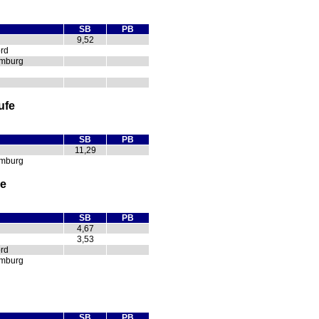
SB
PB
9,52
rd
amburg
ufe
SB
PB
11,29
amburg
le
SB
PB
4,67
3,53
rd
amburg
SB
PB