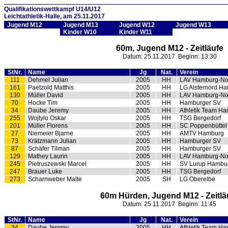
Qualifikationswettkampf U14/U12
Leichtathletik-Halle, am 25.11.2017
Jugend M12
Jugend M13
Jugend W12
Jugend W13
Kinder W10
Kinder W11
60m, Jugend M12 - Zeitläufe
Datum: 25.11.2017 Beginn: 13:30
StNr.
Name
Jg
Nat.
Verein
111
Dehmel Julian
2005
HH
LAV Hamburg-No
161
Paetzold Matthis
2005
HH
LG Alsternord H
130
Müller David
2005
HH
LAV Hamburg-No
70
Hocke Tim
2005
HH
Hamburger SV
34
Daube Jeremy
2005
HH
Athletik Team H
255
Wojtylo Oskar
2005
HH
TSG Bergedorf
201
Müller Florens
2005
HH
SC Poppenbüttel
27
Niemeier Bjarne
2005
HH
AMTV Hamburg
73
Krätzmann Julian
2005
HH
Hamburger SV
87
Schäfer Tilman
2005
HH
Hamburger SV
129
Mathey Laurin
2005
HH
LAV Hamburg-No
245
Pietruszewski Marcel
2005
HH
SV Lurup Hambu
247
Brauer Luke
2005
HH
TSG Bergedorf
273
Scharnweber Malte
2005
SH
LG Oberelbe
60m Hürden, Jugend M12 - Zeitlä
Datum: 25.11.2017 Beginn: 11:45
StNr.
Name
Jg
Nat.
Verein
34
Daube Jeremy
2005
HH
Athletik Team H