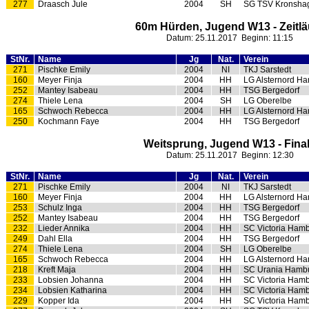
277
Draasch Jule
2004
SH
SG TSV Kronshag
60m Hürden, Jugend W13 - Zeitlä
Datum: 25.11.2017 Beginn: 11:15
StNr.
Name
Jg
Nat.
Verein
271
Pischke Emily
2004
NI
TKJ Sarstedt
160
Meyer Finja
2004
HH
LG Alsternord H
252
Mantey Isabeau
2004
HH
TSG Bergedorf
274
Thiele Lena
2004
SH
LG Oberelbe
165
Schwoch Rebecca
2004
HH
LG Alsternord H
250
Kochmann Faye
2004
HH
TSG Bergedorf
Weitsprung, Jugend W13 - Fina
Datum: 25.11.2017 Beginn: 12:30
StNr.
Name
Jg
Nat.
Verein
271
Pischke Emily
2004
NI
TKJ Sarstedt
160
Meyer Finja
2004
HH
LG Alsternord H
253
Schulz Inga
2004
HH
TSG Bergedorf
252
Mantey Isabeau
2004
HH
TSG Bergedorf
232
Lieder Annika
2004
HH
SC Victoria Ham
249
Dahl Ella
2004
HH
TSG Bergedorf
274
Thiele Lena
2004
SH
LG Oberelbe
165
Schwoch Rebecca
2004
HH
LG Alsternord H
218
Kreft Maja
2004
HH
SC Urania Hamb
233
Lobsien Johanna
2004
HH
SC Victoria Ham
234
Lobsien Katharina
2004
HH
SC Victoria Ham
229
Kopper Ida
2004
HH
SC Victoria Ham