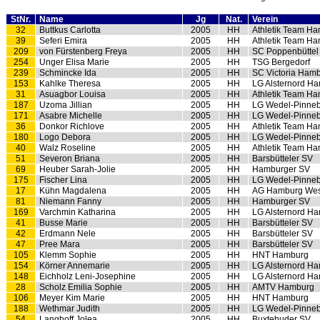
StNr.
Name
Jg
Nat.
Verein
32
Buttkus Carlotta
2005
HH
Athletik Team H
39
Seferi Emira
2005
HH
Athletik Team H
209
von Fürstenberg Freya
2005
HH
SC Poppenbüttel
254
Unger Elisa Marie
2005
HH
TSG Bergedorf
239
Schmincke Ida
2005
HH
SC Victoria Ham
153
Kahlke Theresa
2005
HH
LG Alsternord H
31
Asuagbor Louisa
2005
HH
Athletik Team H
187
Uzoma Jillian
2005
HH
LG Wedel-Pinne
171
Asabre Michelle
2005
HH
LG Wedel-Pinne
36
Donkor Richlove
2005
HH
Athletik Team H
180
Logo Debora
2005
HH
LG Wedel-Pinne
40
Walz Roseline
2005
HH
Athletik Team H
51
Severon Briana
2005
HH
Barsbütteler SV
69
Heuber Sarah-Jolie
2005
HH
Hamburger SV
175
Fischer Lina
2005
HH
LG Wedel-Pinne
17
Kühn Magdalena
2005
HH
AG Hamburg Wes
81
Niemann Fanny
2005
HH
Hamburger SV
169
Varchmin Katharina
2005
HH
LG Alsternord H
41
Busse Marie
2005
HH
Barsbütteler SV
42
Erdmann Nele
2005
HH
Barsbütteler SV
47
Pree Mara
2005
HH
Barsbütteler SV
105
Klemm Sophie
2005
HH
HNT Hamburg
154
Körner Annemarie
2005
HH
LG Alsternord H
148
Eichholz Leni-Josephine
2005
HH
LG Alsternord H
28
Scholz Emilia Sophie
2005
HH
AMTV Hamburg
106
Meyer Kim Marie
2005
HH
HNT Hamburg
188
Wethmar Judith
2005
HH
LG Wedel-Pinne
54
Langhoff Jolea
2005
HH
Buxtehuder SV