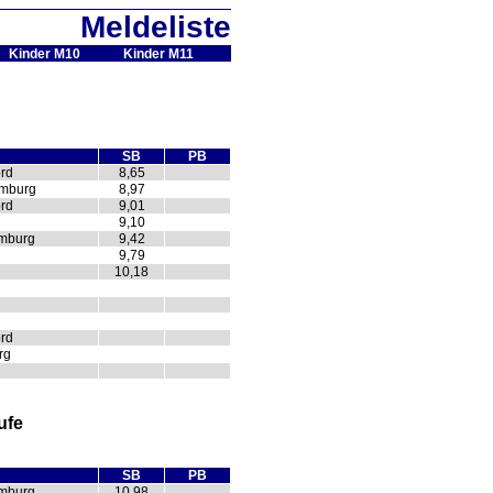
Meldeliste
Kinder M10
Kinder M11
SB
PB
rd
8,65
amburg
8,97
rd
9,01
9,10
amburg
9,42
9,79
10,18
rd
rg
ufe
SB
PB
amburg
10,98