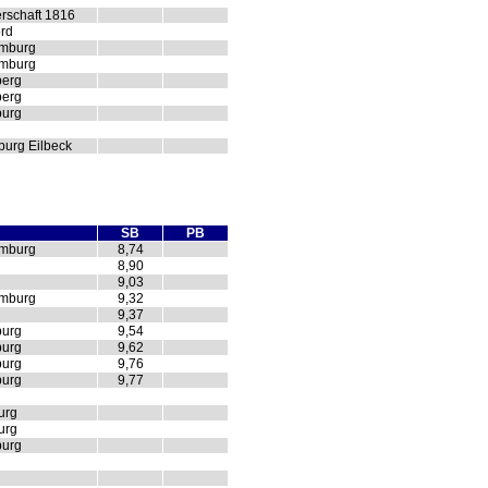
rschaft 1816
rd
amburg
amburg
berg
berg
burg
urg Eilbeck
SB
PB
amburg
8,74
8,90
9,03
amburg
9,32
9,37
burg
9,54
burg
9,62
burg
9,76
burg
9,77
urg
urg
burg