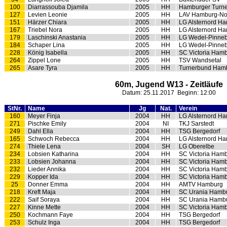
100
Diarrassouba Djamila
2005
HH
Hamburger Turne
127
Levien Leonie
2005
HH
LAV Hamburg-No
151
Härzer Chiara
2005
HH
LG Alsternord H
167
Triebel Nora
2005
HH
LG Alsternord H
179
Laschinski Anastania
2005
HH
LG Wedel-Pinne
184
Schaper Lina
2005
HH
LG Wedel-Pinne
228
König Isabella
2005
HH
SC Victoria Ham
264
Zippel Lone
2005
HH
TSV Wandsetal
265
Asare Tyra
2005
HH
Turnerbund Hamb
60m, Jugend W13 - Zeitläufe
Datum: 25.11.2017 Beginn: 12:00
StNr.
Name
Jg
Nat.
Verein
160
Meyer Finja
2004
HH
LG Alsternord H
271
Pischke Emily
2004
NI
TKJ Sarstedt
249
Dahl Ella
2004
HH
TSG Bergedorf
165
Schwoch Rebecca
2004
HH
LG Alsternord H
274
Thiele Lena
2004
SH
LG Oberelbe
234
Lobsien Katharina
2004
HH
SC Victoria Ham
233
Lobsien Johanna
2004
HH
SC Victoria Ham
232
Lieder Annika
2004
HH
SC Victoria Ham
229
Kopper Ida
2004
HH
SC Victoria Ham
25
Donner Emma
2004
HH
AMTV Hamburg
218
Kreft Maja
2004
HH
SC Urania Hamb
222
Saif Soraya
2004
HH
SC Urania Hamb
227
Kinne Mette
2004
HH
SC Victoria Ham
250
Kochmann Faye
2004
HH
TSG Bergedorf
253
Schulz Inga
2004
HH
TSG Bergedorf