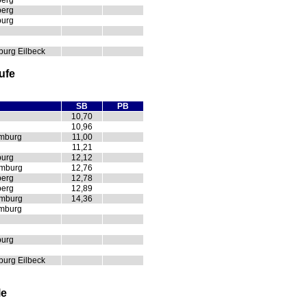
berg
berg
burg
urg Eilbeck
ufe
SB
PB
10,70
10,96
amburg
11,00
11,21
burg
12,12
amburg
12,76
berg
12,78
berg
12,89
amburg
14,36
amburg
burg
urg Eilbeck
le