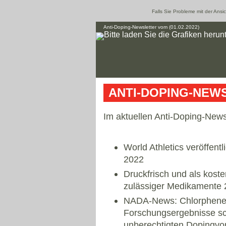
Falls Sie Probleme mit der Ansi
Anti-Doping-Newsletter vom (01.02.2022)
ANTI-DOPING-NEWS
Im aktuellen Anti-Doping-News
World Athletics veröffentl
2022
Druckfrisch und als kost
zulässiger Medikamente
NADA-News: Chlorphenes
Forschungsergebnisse sch
unberechtigten Dopingvo