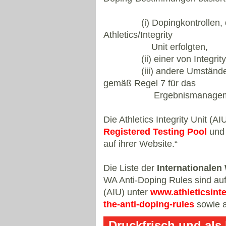
(i) Dopingkontrollen, die u
Athletics/Integrity
Unit erfolgten,
(ii) einer von Integrity U
(iii) andere Umstände, in d
gemäß Regel 7 für das
Ergebnismanagement z
Die Athletics Integrity Unit (AI
Registered Testing Pool
und 
auf ihrer Website.“
Die Liste der
Internationalen
WA Anti-Doping Rules sind auf 
(AIU) unter
www.athleticsinte
the-anti-doping-rules
sowie a
Druckfrisch und als